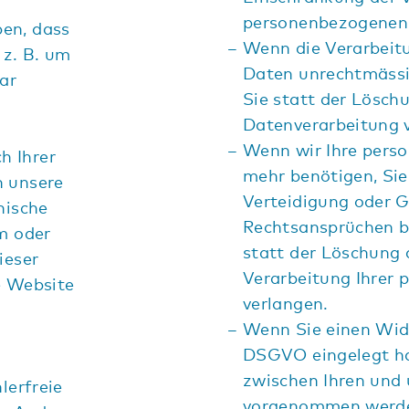
personenbezogenen 
en, dass
Wenn die Verarbeit
 z. B. um
Daten unrechtmässi
ar
Sie statt der Lösch
Datenverarbeitung 
Wenn wir Ihre pers
h Ihrer
mehr benötigen, Sie
h unsere
Verteidigung oder 
nische
Rechtsansprüchen b
em oder
statt der Löschung 
ieser
Verarbeitung Ihrer
e Website
verlangen.
Wenn Sie einen Wide
DSGVO eingelegt h
zwischen Ihren und 
lerfreie
vorgenommen werde