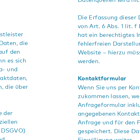
Die Erfassung dieser 
von Art. 6 Abs. 1 lit
stleister
hat ein berechtigtes I
Daten, die
fehlerfreien Darstell
auf den
Website – hierzu müss
nn es sich
werden.
a- und
aktdaten,
Kontaktformular
, die über
Wenn Sie uns per Kon
zukommen lassen, we
Anfrageformular inklu
e der
angegebenen Kontakt
iellen
Anfrage und für den F
 b DSGVO)
gespeichert. Diese Da
nd
Einwilligung weiter.