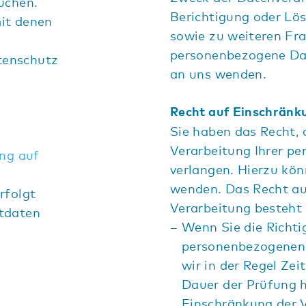
uchen.
Berichtigung oder Lös
it denen
sowie zu weiteren F
personenbezogene Dat
tenschutz
an uns wenden.
Recht auf Einschränk
Sie haben das Recht, 
Verarbeitung Ihrer p
ung auf
verlangen. Hierzu kön
wenden. Das Recht au
rfolgt
Verarbeitung besteht 
ktdaten
Wenn Sie die Richtig
personenbezogenen 
wir in der Regel Zei
Dauer der Prüfung h
Einschränkung der V