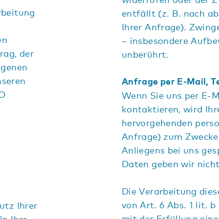
rbeitung
entfällt (z. B. nach 
Ihrer Anfrage). Zwin
en
– insbesondere Aufbe
rag, der
unberührt.
ogenen
nseren
Anfrage per E-Mail, T
VO
Wenn Sie uns per E-Ma
kontaktieren, wird Ihr
hervorgehenden pers
Anfrage) zum Zwecke 
Anliegens bei uns ges
Daten geben wir nicht
Die Verarbeitung dies
von Art. 6 Abs. 1 lit.
utz Ihrer
mit der Erfüllung ei
ln Ihre