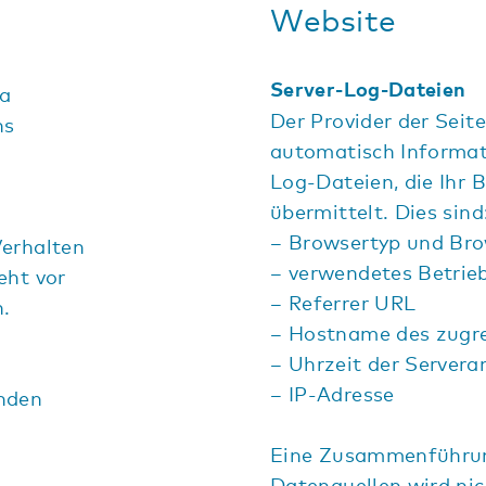
Website
Server-Log-Dateien
ma
Der Provider der Seit
ns
automatisch Informat
Log-Dateien, die Ihr
übermittelt. Dies sind
Browsertyp und Bro
Verhalten
verwendetes Betrie
eht vor
Referrer URL
.
Hostname des zugre
Uhrzeit der Servera
IP-Adresse
enden
Eine Zusammenführun
Datenquellen wird ni