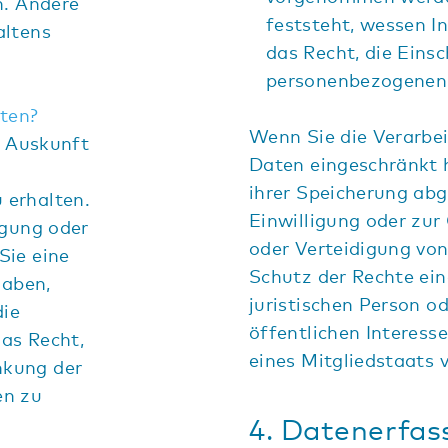
n. Andere
feststeht, wessen I
altens
das Recht, die Eins
personenbezogenen 
aten?
Wenn Sie die Verarbe
h Auskunft
Daten eingeschränkt 
ihrer Speicherung abg
 erhalten.
Einwilligung oder zu
igung oder
oder Verteidigung vo
Sie eine
Schutz der Rechte ein
haben,
juristischen Person o
die
öffentlichen Interess
as Recht,
eines Mitgliedstaats 
nkung der
en zu
4. Datenerfas